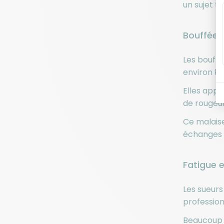
un sujet t
Bouffées 
Les bouff
environ 8 
Elles appa
de rougeur
Ce malaise
échanges a
Fatigue 
Les sueurs
profession
Beaucoup d