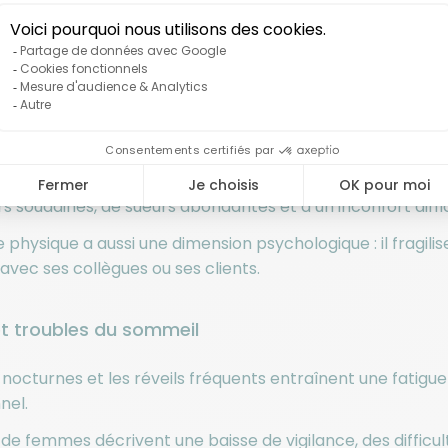
abou.
de chaleur et inconfort
ées de chaleur comptent parmi les symptômes les plus co
femmes sur 10.
raissent sans prévenir, parfois en pleine réunion ou lor
s soudaines, de sueurs abondantes et d’un inconfort diffi
 physique a aussi une dimension psychologique : il fragilis
vec ses collègues ou ses clients.
et troubles du sommeil
 nocturnes et les réveils fréquents entraînent une fatigue 
nel.
e femmes décrivent une baisse de vigilance, des difficu