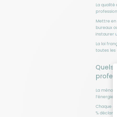
La qualité
profession
Mettre en 
bureaux ou
instaurer u
La loi fra
toutes les
Quels 
profes
La ménopau
l’énergie e
Chaque an
% déclaren