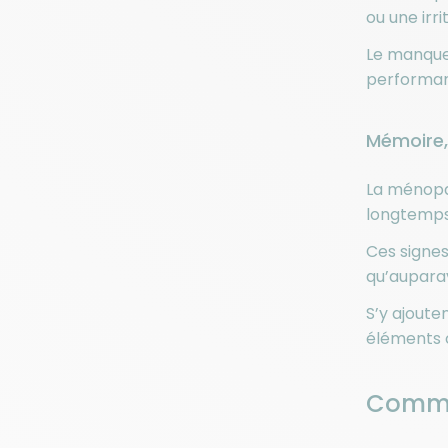
ou une irri
Le manque 
performan
Mémoire,
La ménopau
longtemps,
Ces signes
qu’aupara
S’y ajoute
éléments c
Commen