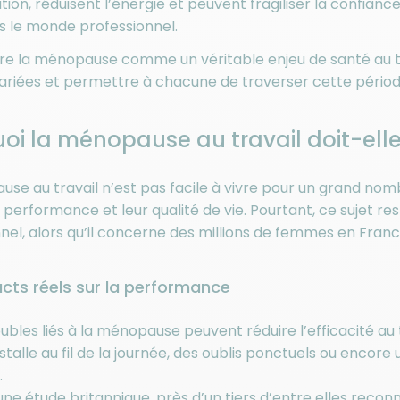
ion, réduisent l’énergie et peuvent fragiliser la confianc
s le monde professionnel.
e la ménopause comme un véritable enjeu de santé au tra
lariées et permettre à chacune de traverser cette période
oi la ménopause au travail doit-elle
se au travail n’est pas facile à vivre pour un grand nom
r performance et leur qualité de vie. Pourtant, ce sujet
nel, alors qu’il concerne des millions de femmes en Franc
cts réels sur la performance
oubles liés à la ménopause peuvent réduire l’efficacité a
installe au fil de la journée, des oublis ponctuels ou encor
.
une étude britannique, près d’un tiers d’entre elles re