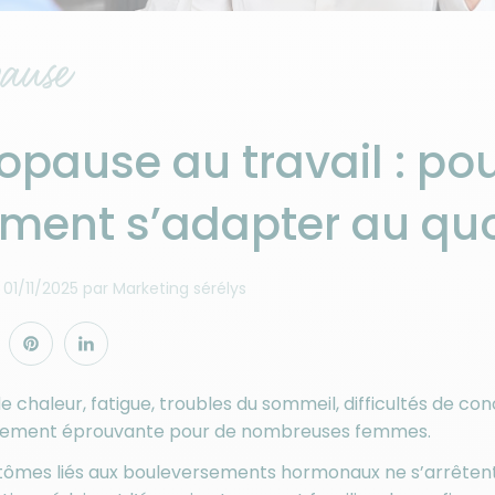
ause
pause au travail : pou
ent s’adapter au quo
01/11/2025
par
Marketing sérélys
e chaleur, fatigue, troubles du sommeil, difficultés de c
èrement éprouvante pour de nombreuses femmes.
mes liés aux bouleversements hormonaux ne s’arrêtent pa