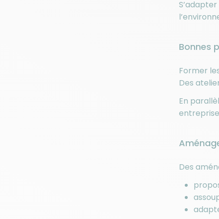
S’adapter
l’environn
Bonnes p
Former les
Des atelie
En parallèl
entreprise
Aménagem
Des aména
propos
assoupl
adapte