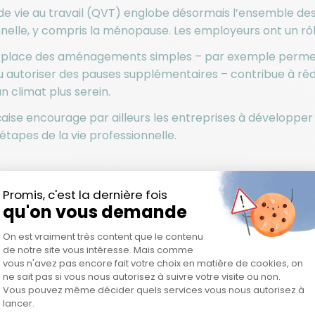
 de vie au travail (QVT) englobe désormais l’ensemble des
nelle, y compris la ménopause. Les employeurs ont un rôl
place des aménagements simples – par exemple permettre 
 autoriser des pauses supplémentaires – contribue à rédu
n climat plus serein.
nçaise encourage par ailleurs les entreprises à développer
 étapes de la vie professionnelle.
sont les principaux symptômes qui pe
sionnel ?
se au travail entraîne des symptômes physiques et psyc
t les relations professionnelles.
née, près de 500 000 femmes entrent en ménopause en Fr
t avoir ressenti une gêne dans l’exercice de leur métier