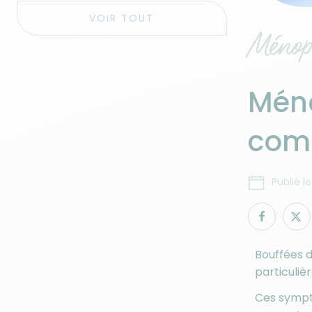
VOIR TOUT
Ménop
Méno
comm
Publié le
Bouffées d
particuli
Ces symptô