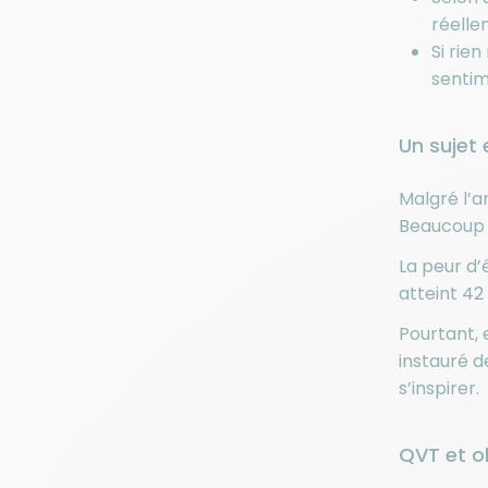
réelle
Si rie
sentim
Un sujet
Malgré l’a
Beaucoup d
La peur d’
atteint 42
Pourtant,
instauré d
s’inspirer.
QVT et ob