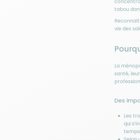
concentrat
tabou dan
Reconnaîtr
vie des sa
Pourqu
La ménopau
santé, leu
profession
Des impa
Les tr
qui s’
temps
Selon 