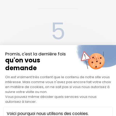
5
Etudes pré-cliniques
9
Etudes ouvertes