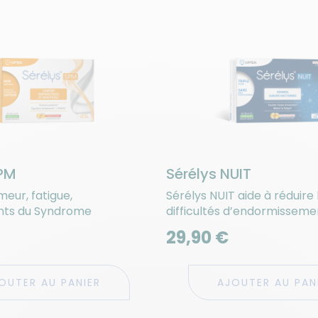
SPM
Sérélys NUIT
eur, fatigue,
Sérélys NUIT aide à réduire 
ts du Syndrome
difficultés d’endormissemen
el
sueurs nocturnes pendant la
29,90 €
OUTER AU PANIER
AJOUTER AU PAN