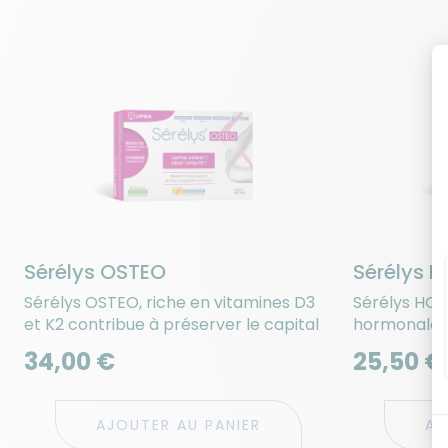
Sérélys OSTEO
Sérélys 
Sérélys OSTEO, riche en vitamines D3
Sérélys HOM
et K2 contribue à préserver le capital
hormonale, 
osseux et...
de chaleur et
34,00 €
25,50 €
AJOUTER AU PANIER
AJ