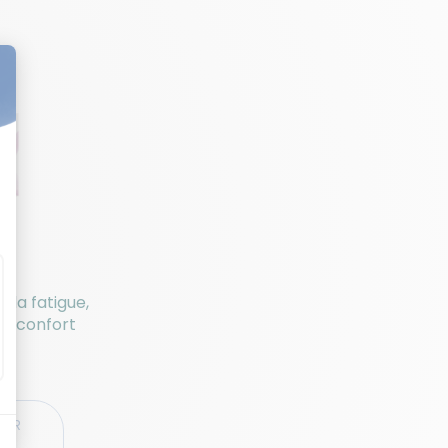
la fatigue,
’inconfort
de
IER