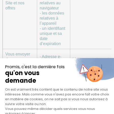
Site et nos
relatives au
offres
navigateur
- les données
relatives à
l’appareil
- un identifiant
unique et sa
date
d’expiration
Vous envoyer
- Adresse e-
des
Votre consentement
mail
informations sur
(exprimé lors de
- Identité
nos offres,
l’inscription à nos
- Statistiques
actualités et
newsletters)
de clics
évènements
Données
strictement
nécessaires à
la remontée de
la situation à