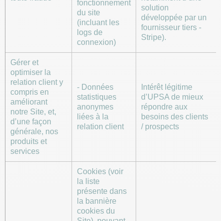
fonctionnement
solution
du site
développée par un
(incluant les
fournisseur tiers -
logs de
Stripe).
connexion)
Gérer et
optimiser la
relation client y
- Données
Intérêt légitime
compris en
statistiques
d’UPSA de mieux
améliorant
anonymes
répondre aux
notre Site, et,
liées à la
besoins des clients
d’une façon
relation client
/ prospects
générale, nos
produits et
services
Cookies (voir
la liste
présente dans
la bannière
cookies du
Site), pouvant