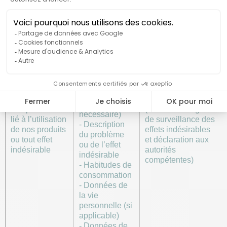
l’autorité
compétente,
pouvant inclure
:
- Données
d’identification
(nom, prénom,
Obligations légales
e-mail,
Notifier aux
et règlementaires
téléphone...)
autorités
applicables au
- Sexe, taille,
compétentes
Groupe UPSA
poids (si
tout problème
(incluant l’obligation
nécessaire)
lié à l’utilisation
de surveillance des
- Description
de nos produits
effets indésirables
du problème
ou tout effet
et déclaration aux
ou de l’effet
indésirable
autorités
indésirable
compétentes)
- Habitudes de
consommation
- Données de
la vie
personnelle (si
applicable)
- Données de