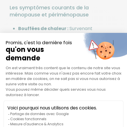
Les symptômes courants de la
ménopause et périménopause
Bouffées de chaleur :
Survenant
fréquemment et pouvant perturber le
sommeil.
Sueurs nocturnes :
Contribuant à
l'insomnie et à la fatigue diurne.
Fatigue :
La baisse hormonale et les
troubles associés à cette période peut
entrainer une fatigue physique et mentale.
Prise de poids
: Due à des changements
hormonaux et à un ralentissement du
métabolisme.
Douleurs articulaires :
Liées à une