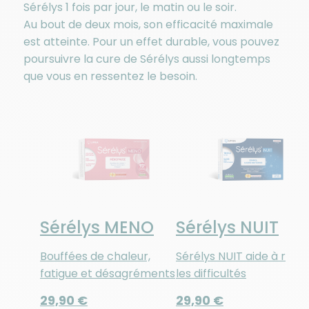
Sérélys 1 fois par jour, le matin ou le soir.
Au bout de deux mois, son efficacité maximale
est atteinte. Pour un effet durable, vous pouvez
poursuivre la cure de Sérélys aussi longtemps
que vous en ressentez le besoin.
Sérélys MENO
Sérélys NUIT
Bouffées de chaleur,
Sérélys NUIT aide à rédui
fatigue et désagréments
les difficultés
de la ménopause
d’endormissement et le
29,90 €
29,90 €
sueurs nocturnes penda