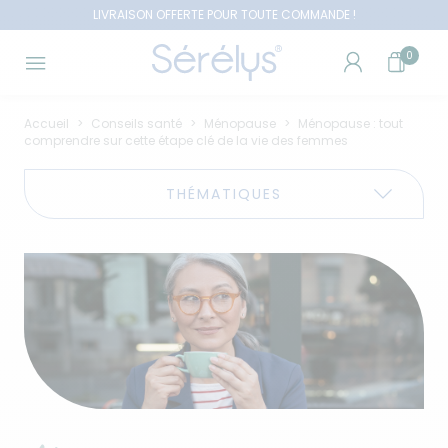
LIVRAISON OFFERTE POUR TOUTE COMMANDE !
0
Accueil
Conseils santé
Ménopause
Ménopause : tout
comprendre sur cette étape clé de la vie des femmes
THÉMATIQUES