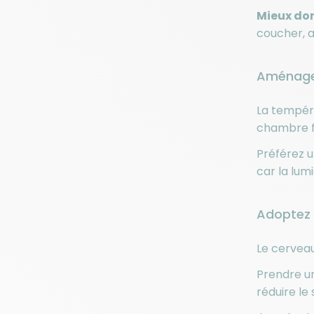
Mieux dor
coucher, a
Aménagez
La tempéra
chambre fr
Préférez u
car la lum
Adoptez 
Le cerveau
Prendre un
réduire le