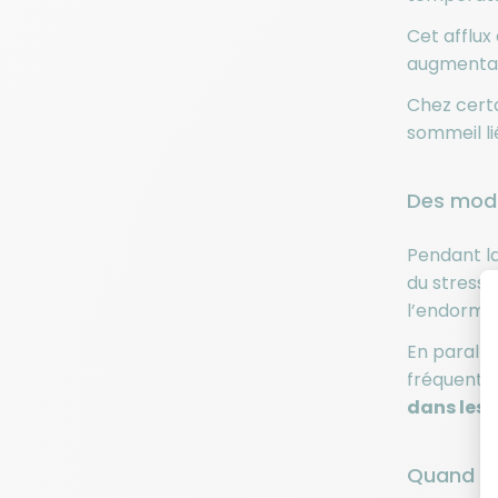
Cet afflux
augmentant
Chez certa
sommeil l
Des modi
Pendant l
du stress.
l’endormis
En parallè
fréquentes
dans les 
Quand le