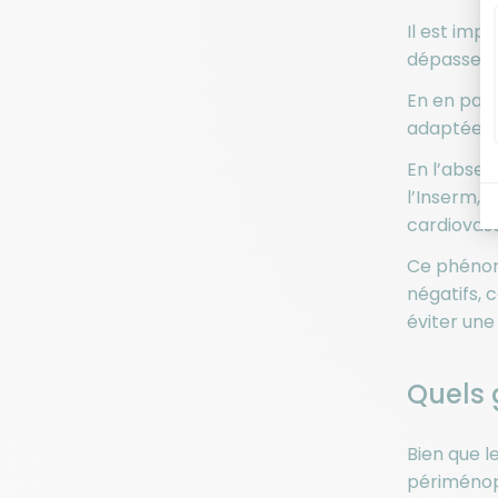
Il est imp
dépasse le
En en parl
adaptées à
En l’absen
l’Inserm, 
cardiovasc
Ce phénomè
négatifs, 
éviter une
Quels 
Bien que l
périménop