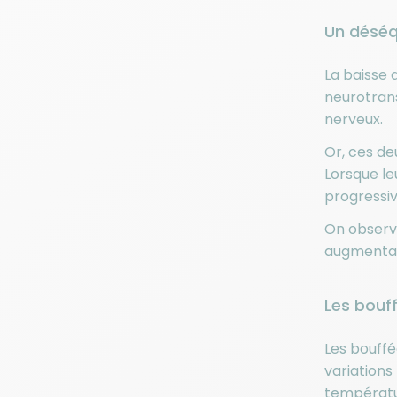
Un déséq
La baisse 
neurotrans
nerveux.
Or, ces d
Lorsque le
progressi
On observe
augmentat
Les bouf
Les bouff
variations
températur