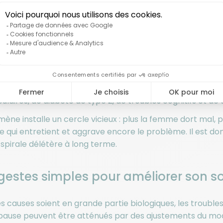
ortant de ne pas banaliser les troubles du sommeil liés à
 simple inconfort nocturne.
ant à un professionnel de santé, vous pourrez bénéficie
 votre profil hormonal et émotionnel.
ce de prise en charge, les troubles du sommeil liés à la
des troubles chroniques du rythme veille-sommeil sont a
ulaires, de diabète de type 2, de troubles cognitifs et de
ne installe un cercle vicieux : plus la femme dort mal, plu
ce qui entretient et aggrave encore le problème. Il est do
 spirale délétère à long terme.
gestes simples pour améliorer son 
es causes soient en grande partie biologiques, les trouble
ause peuvent être atténués par des ajustements du mod