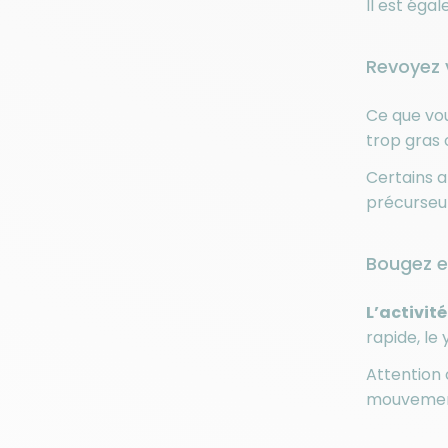
Il est ég
Revoyez 
Ce que vou
trop gras 
Certains a
précurseur 
Bougez e
L’activit
rapide, le 
Attention 
mouvement 