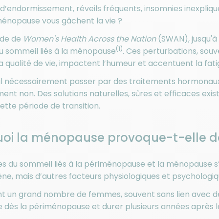
s d’endormissement, réveils fréquents, insomnies inexpliq
ménopause vous gâchent la vie ?
ude de
Women's Health Across the Nation
(SWAN), jusqu'à
(1)
u sommeil liés à la ménopause
. Ces perturbations, so
la qualité de vie, impactent l’humeur et accentuent la fati
-il nécessairement passer par des traitements hormonau
nt non. Des solutions naturelles, sûres et efficaces ex
tte période de transition.
oi la ménopause provoque-t-elle de
es du sommeil liés à la périménopause et la ménopause 
ne, mais d’autres facteurs physiologiques et psychologiqu
nt un grand nombre de femmes, souvent sans lien avec d
 dès la périménopause et durer plusieurs années après la 