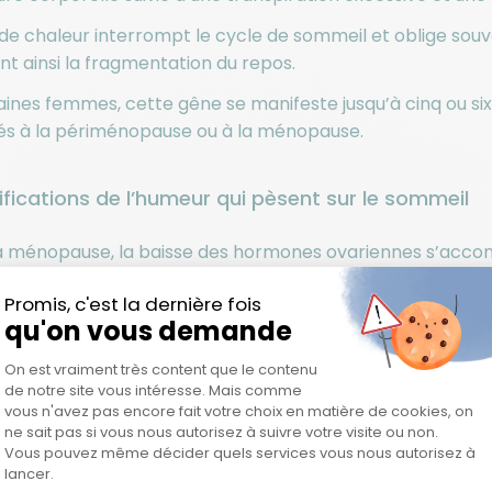
 de chaleur interrompt le cycle de sommeil et oblige so
 ainsi la fragmentation du repos.
ines femmes, cette gêne se manifeste jusqu’à cinq ou six
iés à la périménopause ou à la ménopause.
fications de l’humeur qui pèsent sur le sommeil
a ménopause, la baisse des hormones ovariennes s’accom
 Cette hyperstimulation du système nerveux favorise un 
sement serein.
le, l’anxiété (liée à une dérégulation de GABA), les pensées
. Ces facteurs psychiques renforcent les troubles du so
phases de sommeil profond
ou en favorisant les réveils
s troubles du sommeil deviennent chroniques ?