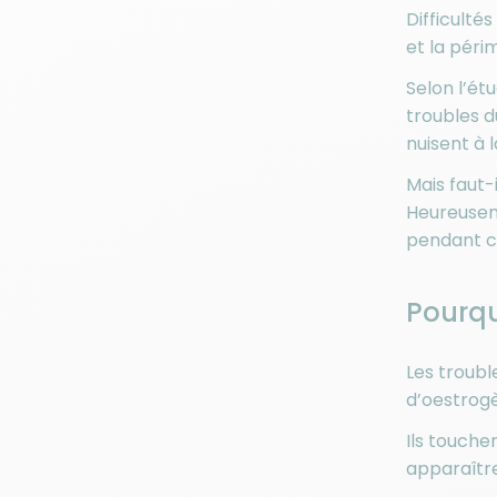
Difficulté
et la péri
Selon l’ét
troubles d
nuisent à 
Mais faut
Heureuseme
pendant ce
Pourqu
Les troubl
d’oestrogè
Ils touche
apparaître