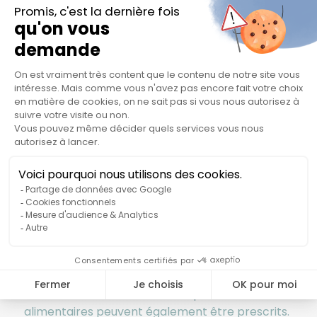
survenue des symptômes psychiques du SPM et
une variation des neurotransmetteurs dans le
cerveau. Cette variation entrainerait une baisse
de la sérotonine (appelée hormone du
bonheur) mais également de la dopamine
(impliquée dans la sensation de plaisir, de
récompense).
Il n’y a pas de traitement spécifique au SPM
mais plusieurs mesures et facteurs peuvent
améliorer les symptômes en commençant par
une bonne l’hygiène de vie.
Améliorer ses habitudes alimentaires, pratiquer
une activité physique régulière et de la
relaxation pourraient aider.
Des médicaments ou des compléments
alimentaires peuvent également être prescrits.