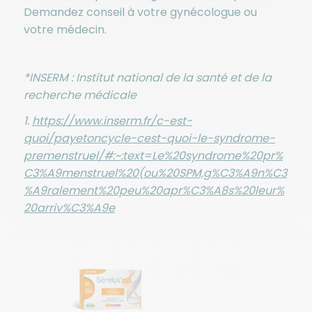
Demandez conseil à votre gynécologue ou
votre médecin.
*INSERM : Institut national de la santé et de la
recherche médicale
1.
https://www.inserm.fr/c-est-
quoi/payetoncycle-cest-quoi-le-syndrome-
premenstruel/#:~:text=Le%20syndrome%20pr%
C3%A9menstruel%20(ou%20SPM,g%C3%A9n%C3
%A9ralement%20peu%20apr%C3%A8s%20leur%
20arriv%C3%A9e