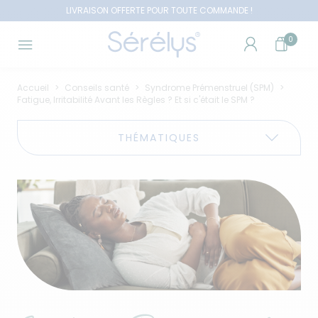
LIVRAISON OFFERTE POUR TOUTE COMMANDE !
0
Accueil
Conseils santé
Syndrome Prémenstruel (SPM)
Fatigue, Irritabilité Avant les Règles ? Et si c'était le SPM ?
THÉMATIQUES